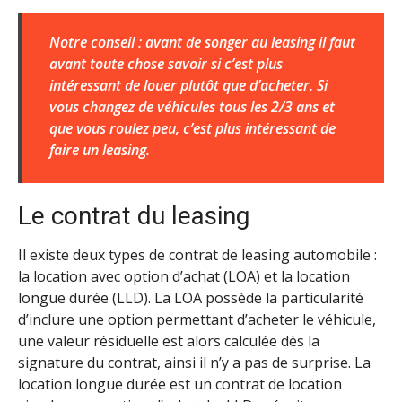
Notre conseil : avant de songer au leasing il faut
avant toute chose savoir si c’est plus
intéressant de louer plutôt que d’acheter. Si
vous changez de véhicules tous les 2/3 ans et
que vous roulez peu, c’est plus intéressant de
faire un leasing.
Le contrat du leasing
Il existe deux types de contrat de leasing automobile :
la location avec option d’achat (LOA) et la location
longue durée (LLD). La LOA possède la particularité
d’inclure une option permettant d’acheter le véhicule,
une valeur résiduelle est alors calculée dès la
signature du contrat, ainsi il n’y a pas de surprise. La
location longue durée est un contrat de location