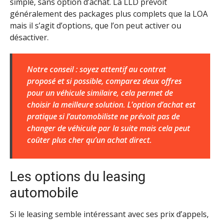
simple, sans option d’achat. La LLD prévoit
généralement des packages plus complets que la LOA
mais il s’agit d’options, que l’on peut activer ou
désactiver.
Notre conseil : soyez attentif au contrat
proposé et si possible, comparez deux offres
pour un véhicule similaire, cela permet de
choisir la meilleure solution. L’option d’achat est
pratique si l’automobiliste ne prévoit pas de
changer de véhicule par la suite mais cela peut
coûter plus cher qu’un achat direct.
Les options du leasing
automobile
Si le leasing semble intéressant avec ses prix d’appels,