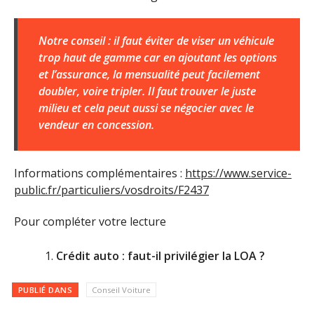
Notre conseil : il faut éviter de viser un véhicule
trop haut de gamme car en ajoutant les options
et l’assurance, la mensualité peut facilement
doubler, voire tripler. Il faut trouver le juste
milieu et cela peut aussi se négocier avec le
vendeur en concession.
Informations complémentaires :
https://www.service-
public.fr/particuliers/vosdroits/F2437
Pour compléter votre lecture
Crédit auto : faut-il privilégier la LOA ?
PUBLIÉ DANS
Conseil Voiture